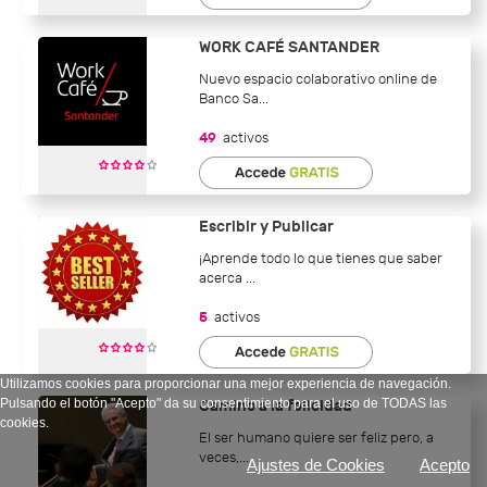
WORK CAFÉ SANTANDER
Nuevo espacio colaborativo online de
Banco Sa...
49
activos
Escribir y Publicar
¡Aprende todo lo que tienes que saber
acerca ...
5
activos
Utilizamos cookies para proporcionar una mejor experiencia de navegación.
Pulsando el botón "Acepto" da su consentimiento para el uso de TODAS las
Camino a la felicidad
cookies.
El ser humano quiere ser feliz pero, a
veces,...
Ajustes de Cookies
Acepto