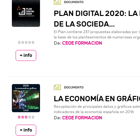
PLAN DIGITAL 2020: LA
DE LA SOCIEDA...
El Plan contiene 237 propuestas elaboradas por l
la base de los planteamientos de numerosas org
De:
CEOE FORMACION
+ info
LA ECONOMÍA EN GRÁFI
Recopilación de principales datos y gráficos sobr
indicadores de la economía española en 2016
De:
CEOE FORMACION
+ info