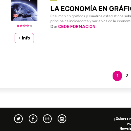
LA ECONOMÍA EN GRÁFI
Resumen en gráficos y cuadros estadísticos sobre
principales indicadores y variables de la economí
De:
CEOE FORMACION
+ info
1
2
¿Quieres r
n
Newsle