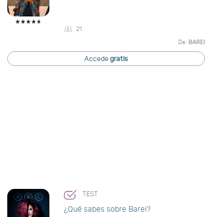
21
De:
BAREI
Accede
gratis
TEST
¿Qué sabes sobre Barei?