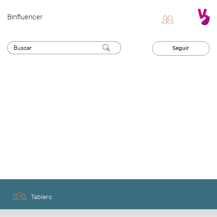
Binfluencer
Seguir
Somos una startup tecnológica dedicada al
influencer marketing. Creamos una plataforma,
a través de Inteligencia Artificial y Machine
Learning, para la gestión digital de campañas
con influencers en redes sociales.
Enseñaremos técnicas y estrategias de
marketing, empresa y tecnología.
Tablero