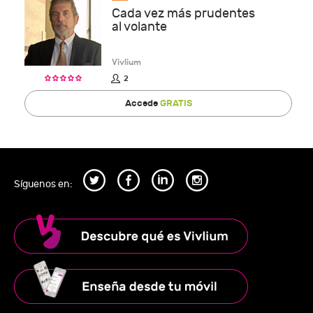
Cada vez más prudentes
al volante
Vivlium
2
Accede
GRATIS
Síguenos en: