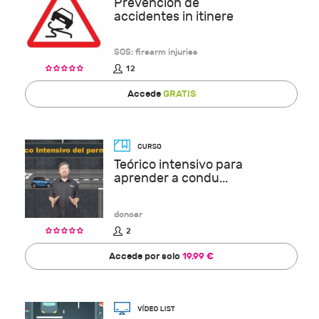
Prevención de
accidentes in itinere
SOS: firearm injuries
12
Accede
GRATIS
Teórico intensivo para
aprender a condu...
doncar
2
Accede por solo
19.99 €