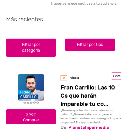
trucos para que cautives a tu audiencia.
Más recientes
Filtrar por
Filtrar por tipo
categoría
+ info
Fran Carrillo: Las 10
Cs que harán
imparable tu co...
¿Quieres que tus discursos calen en tu
público? ¿Quieres saber cómo generar
2.99€
impacto en tu audiencia y conseguir lo que te
Comprar
propones? El experto en habl...
De:
Planetahipermedia