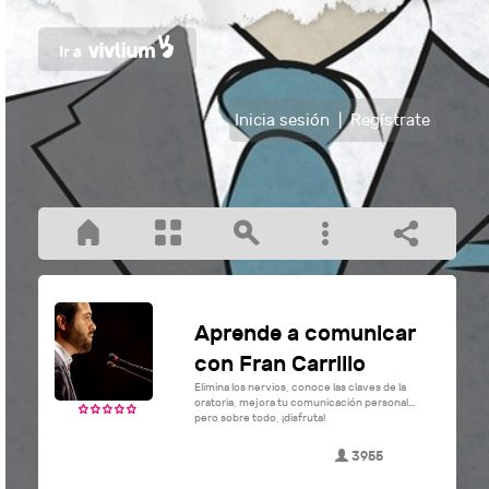
Inicia sesión
|
Regístrate
Aprende a comunicar
con Fran Carrillo
Elimina los nervios, conoce las claves de la
oratoria, mejora tu comunicación personal...
pero sobre todo, ¡disfruta!
3955