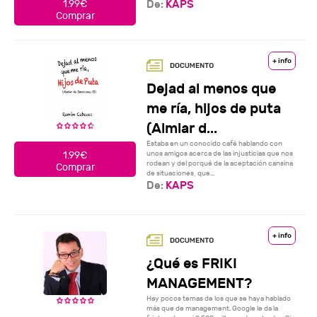
De:
KAPS
1.99€
Comprar
+ info
Dejad al menos que
me ría, hijos de puta
(Almiar d...
Estaba en un conocido café hablando con
unos amigos acerca de las injusticias que nos
1.99€
rodean y del porqué de la aceptación cansina
Comprar
de situaciones, que...
De:
KAPS
+ info
¿Qué es FRIKI
MANAGEMENT?
Hay pocos temas de los que se haya hablado
más que de management. Google le da la