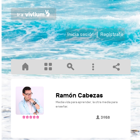
Inicia sesión
|
Regístrate
Ramón Cabezas
Media vida para aprender, la otra media para
enseñar.
3958