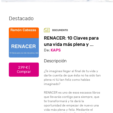
Destacado
RENACER: 10 Claves para
una vida más plena y ...
De:
KAPS
Descripción
2.99 € |
¿Te imaginas llegar al final de tu vida y
Comprar
darte cuenta de que ésta no ha sido tan
plena ni tú tan feliz como habías
imaginado?
RENACER es uno de esos escasos libros
que llevarás contigo para siempre, que
te transformará y te dará la
oportunidad de empezar de nuevo una
vida más plena y feliz. Mediante el