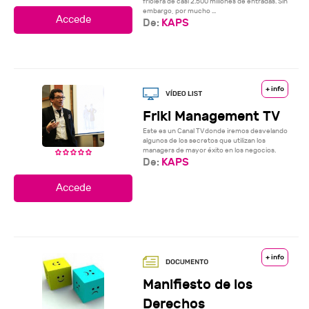
friolera de casi 2.500 millones de entradas. Sin
embargo, por mucho ...
De:
KAPS
+ info
Friki Management TV
Este es un Canal TV donde iremos desvelando
algunos de los secretos que utilizan los
managers de mayor éxito en los negocios.
De:
KAPS
+ info
Manifiesto de los
Derechos