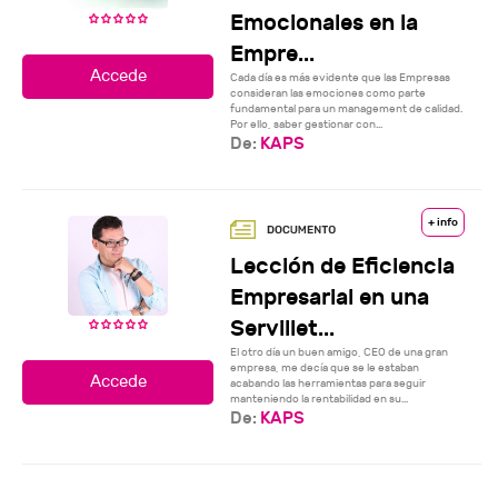
Emocionales en la
Empre...
Cada día es más evidente que las Empresas
consideran las emociones como parte
fundamental para un management de calidad.
Por ello, saber gestionar con...
De:
KAPS
+ info
Lección de Eficiencia
Empresarial en una
Servillet...
El otro día un buen amigo, CEO de una gran
empresa, me decía que se le estaban
acabando las herramientas para seguir
manteniendo la rentabilidad en su...
De:
KAPS