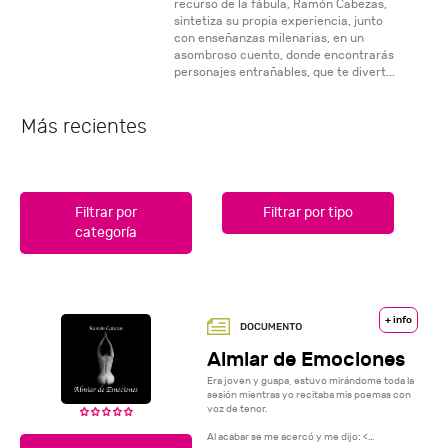
recurso de la fábula, Ramón Cabezas,
sintetiza su propia experiencia, junto
con enseñanzas milenarias, en un
asombroso cuento, donde encontrarás
personajes entrañables, que te divert...
Más recientes
Filtrar por
Filtrar por tipo
categoría
+ info
Almiar de Emociones
Era joven y guapa, estuvo mirándome toda la
sesión mientras yo recitaba mis poemas con
voz de tenor.
Al acabar se me acercó y me dijo: <...