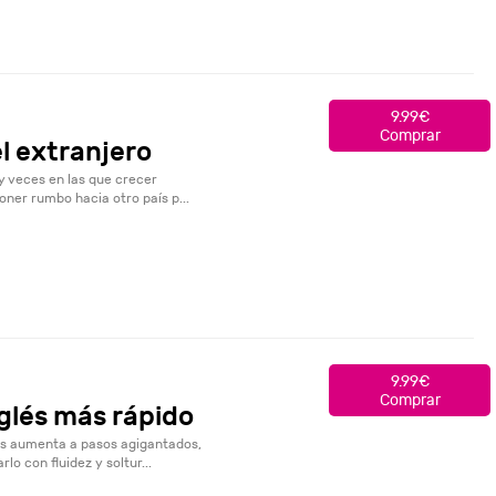
9.99€
Comprar
el extranjero
y veces en las que crecer
oner rumbo hacia otro país p...
9.99€
Comprar
glés más rápido
és aumenta a pasos agigantados,
o con fluidez y soltur...