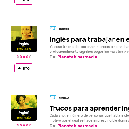
Inglés para trabajar en 
Ya seas trabajador por cuenta propia o ajena, ha
profesionalmente significa coger las maletas y p
De:
Planetahipermedia
+ info
Trucos para aprender in
Cada año, el número de personas que habla ingl
motivo por el cual se hace imprescindible dominarl
De:
Planetahipermedia