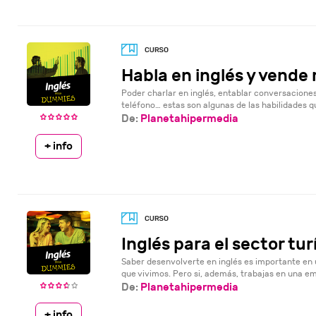
Habla en inglés y vende
Poder charlar en inglés, entablar conversaciones 
teléfono… estas son algunas de las habilidades qu
De:
Planetahipermedia
+ info
Inglés para el sector tur
Saber desenvolverte en inglés es importante en
que vivimos. Pero si, además, trabajas en una emp
De:
Planetahipermedia
+ info