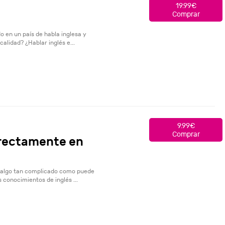
19.99€
Comprar
 en un país de habla inglesa y
lidad? ¿Hablar inglés e...
9.99€
Comprar
rrectamente en
s algo tan complicado como puede
conocimientos de inglés ...