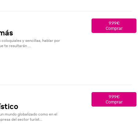
9.99€
Comprar
 más
coloquiales y sencillas, hablar por
e te resultarán ...
9.99€
Comprar
ístico
 un mundo globalizado como en el
resa del sector turíst...