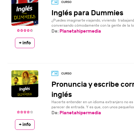
Inglés para Dummies
¿Puedes imaginarte viajando, viviendo trabajando
conversando cómodamente con la gente de la loca
De:
Planetahipermedia
+ info
Pronuncia y escribe co
inglés
Hacerte entender en un idioma extranjero no e
parecer de entrada. Y es que, con unos pequeños 
De:
Planetahipermedia
+ info