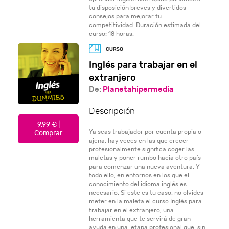
tu disposición breves y divertidos
consejos para mejorar tu
competitividad. Duración estimada del
curso: 18 horas.
Inglés para trabajar en el
extranjero
De:
Planetahipermedia
Descripción
9.99 € |
Ya seas trabajador por cuenta propia o
Comprar
ajena, hay veces en las que crecer
profesionalmente significa coger las
maletas y poner rumbo hacia otro país
para comenzar una nueva aventura. Y
todo ello, en entornos en los que el
conocimiento del idioma inglés es
necesario. Si este es tu caso, no olvides
meter en la maleta el curso Inglés para
trabajar en el extranjero, una
herramienta que te servirá de gran
ayuda en una etapa profesional que, sin