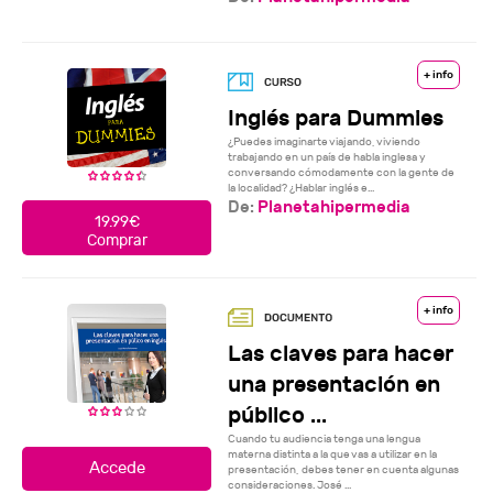
+ info
Inglés para Dummies
¿Puedes imaginarte viajando, viviendo
trabajando en un país de habla inglesa y
conversando cómodamente con la gente de
la localidad? ¿Hablar inglés e...
De:
Planetahipermedia
19.99€
Comprar
+ info
Las claves para hacer
una presentación en
público ...
Cuando tu audiencia tenga una lengua
materna distinta a la que vas a utilizar en la
presentación, debes tener en cuenta algunas
consideraciones. José ...