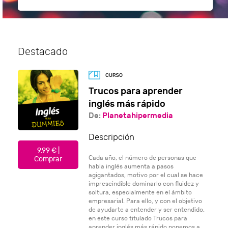
Destacado
Trucos para aprender
inglés más rápido
De:
Planetahipermedia
Descripción
9.99 € |
Cada año, el número de personas que
Comprar
habla inglés aumenta a pasos
agigantados, motivo por el cual se hace
imprescindible dominarlo con fluidez y
soltura, especialmente en el ámbito
empresarial. Para ello, y con el objetivo
de ayudarte a entender y ser entendido,
en este curso titulado Trucos para
aprender inglés más rápido ponemos a