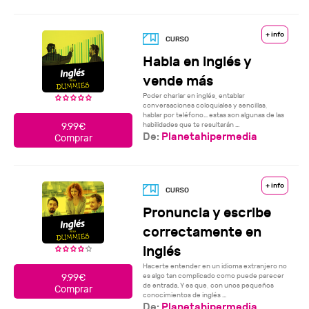
+ info
Habla en inglés y
vende más
Poder charlar en inglés, entablar
conversaciones coloquiales y sencillas,
hablar por teléfono… estas son algunas de las
habilidades que te resultarán ...
9.99€
De:
Planetahipermedia
Comprar
+ info
Pronuncia y escribe
correctamente en
inglés
Hacerte entender en un idioma extranjero no
es algo tan complicado como puede parecer
9.99€
de entrada. Y es que, con unos pequeños
Comprar
conocimientos de inglés ...
De:
Planetahipermedia