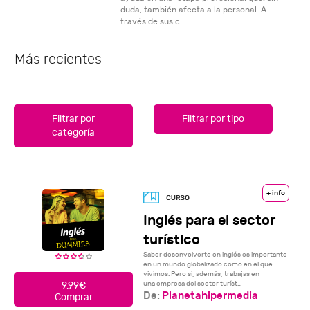
duda, también afecta a la personal. A
través de sus c...
Más recientes
Filtrar por
Filtrar por tipo
categoría
+ info
Inglés para el sector
turístico
Saber desenvolverte en inglés es importante
en un mundo globalizado como en el que
vivimos. Pero si, además, trabajas en
una empresa del sector turíst...
9.99€
De:
Planetahipermedia
Comprar