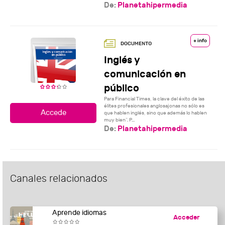
De:
Planetahipermedia
+ info
Inglés y
comunicación en
público
Para Financial Times, la clave del éxito de las
élites profesionales anglosajonas no sólo es
que hablen inglés, sino que además lo hablen
muy bien”. P...
De:
Planetahipermedia
Canales relacionados
Aprende idiomas
Acceder