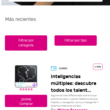
Más recientes
Filtrar por
Filtrar por tipo
categoría
+ info
Inteligencias
múltiples: descubre
todos los talent...
Alguna vez has reflexionado sobre lo que
queremos decir cuando hablamos de que
29.99€
fulanito o menganita “es muy inteligente”?
Comprar
Solemos relacionar la inteli...
De:
Miriam Escacena