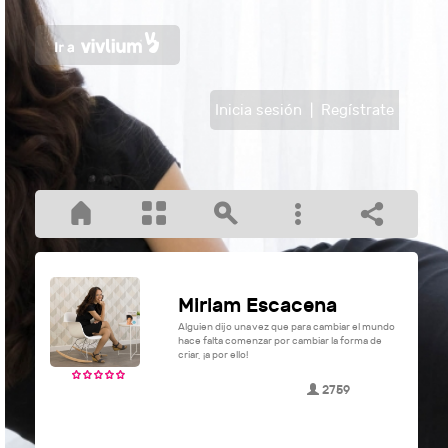
Inicia sesión
|
Regístrate
Miriam Escacena
Alguien dijo una vez que para cambiar el mundo
hace falta comenzar por cambiar la forma de
criar, ¡a por ello!
2759