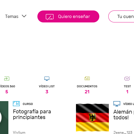
Temas
ÍDEOS 360
VÍDEO LIST
DOCUMENTOS
TEST
5
3
21
1
Fotografía para
Alemán 
principiantes
todos!
Vivlium
Jasna_123