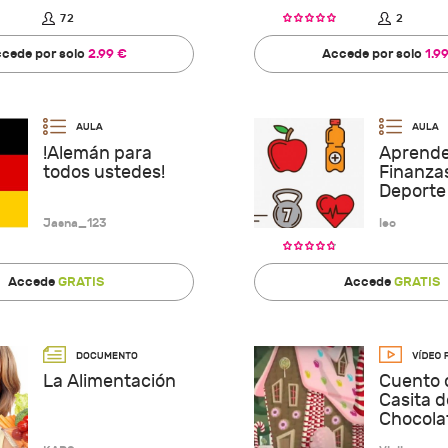
72
2
cede por solo
2.99 €
Accede por solo
1.9
!Alemán para
Aprende
todos ustedes!
Finanzas
Deporte
Jasna_123
leo
Accede
GRATIS
Accede
GRATIS
La Alimentación
Cuento 
Casita d
Chocola