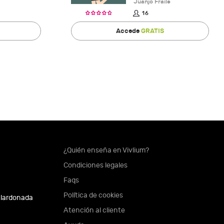
Juanjo Fraile
16
Accede
GRATIS
¿Quién enseña en Vivlium?
Condiciones legales
Faqs
Política de cookies
alardonada
Atención al cliente