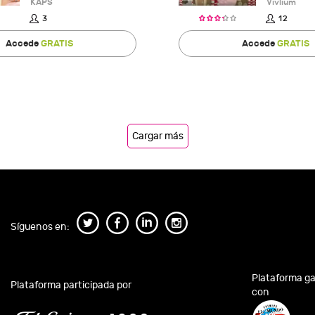
KAPS
Vivlium
3
12
Accede
GRATIS
Accede
GRATIS
Cargar más
Síguenos en:
Plataforma g
Plataforma participada por
con