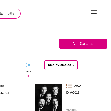
Audiovisuales
URLS
0
b vocal
para
Vivlium