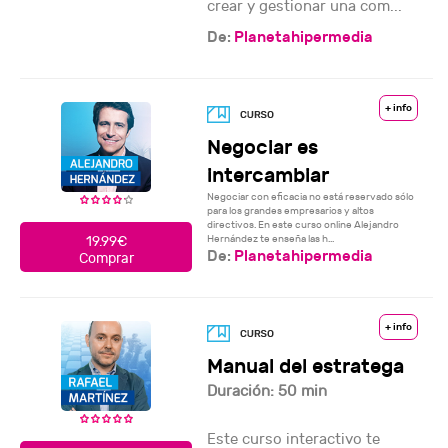
crear y gestionar una com...
De:
Planetahipermedia
+ info
Negociar es
intercambiar
Negociar con eficacia no está reservado sólo
para los grandes empresarios y altos
directivos. En este curso online Alejandro
Hernández te enseña las h...
19.99€
De:
Planetahipermedia
Comprar
+ info
Manual del estratega
Duración: 50 min
Este curso interactivo te