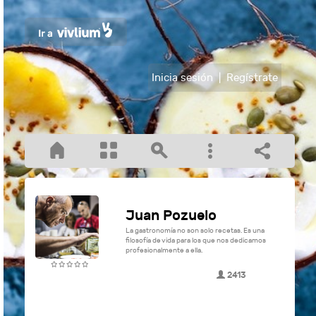
Inicia sesión
|
Regístrate
Juan Pozuelo
La gastronomía no son solo recetas. Es una
filosofía de vida para los que nos dedicamos
profesionalmente a ella.
2413