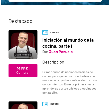
Destacado
Iniciación al mundo de la
cocina: parte I
De:
Juan Pozuelo
Descripción
14.99 € |
Primer curso de nociones básicas de
Comprar
cocina para quien quiera adentrarse al
mundo de la gastronomía o afianzar sus
conocimientos. En esta primera parte
aprenderás cortes básicos y cocinados
con aceite.