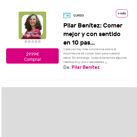
+ info
Pilar Benítez: Comer
mejor y con sentido
en 10 pas...
Cada vez hay más conciencia sobre la
importancia de comer bien para nuestra
29.99€
salud. Sin embargo, todavía tenemos algunos
Comprar
hábitos muy poco saludables. ¿...
De:
Pilar Benítez