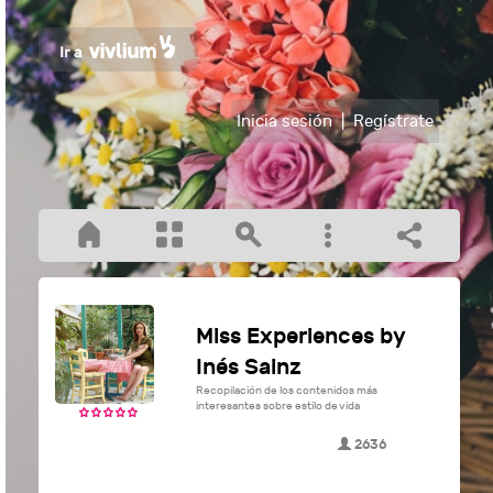
Inicia sesión
|
Regístrate
Miss Experiences by
Inés Sainz
Recopilación de los contenidos más
interesantes sobre estilo de vida
2636