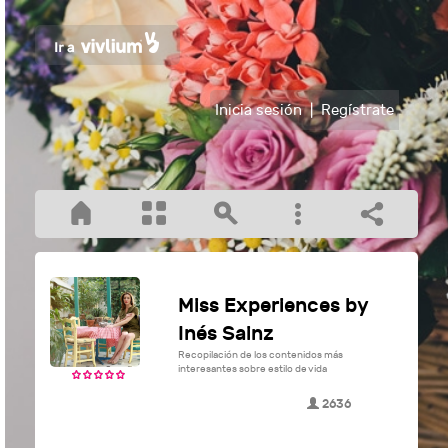
Inicia sesión
|
Regístrate
Miss Experiences by
Inés Sainz
Recopilación de los contenidos más
interesantes sobre estilo de vida
2636