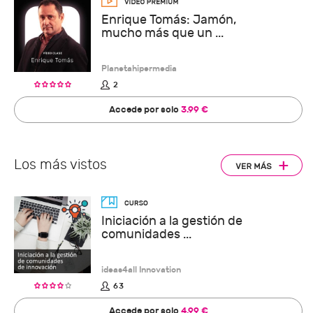
Enrique Tomás: Jamón,
mucho más que un ...
Planetahipermedia
2
Accede por solo
3.99 €
Los más vistos
Iniciación a la gestión de
comunidades ...
ideas4all Innovation
63
Accede por solo
4.99 €