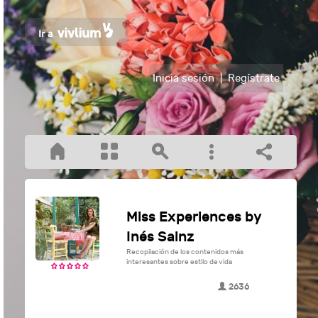
Inicia sesión
|
Regístrate
Miss Experiences by
Inés Sainz
Recopilación de los contenidos más
interesantes sobre estilo de vida
2636