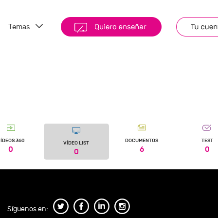
Temas
ÍDEOS 360
DOCUMENTOS
TEST
VÍDEO LIST
0
6
0
0
Síguenos en: