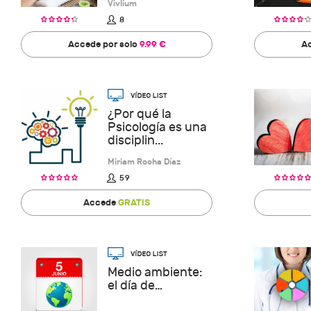
Vivlium
8
Accede por solo
9.99 €
Ac
¿Por qué la
Psicología es una
disciplin...
Miriam Rocha Díaz
59
Accede
GRATIS
Medio ambiente:
el día de…