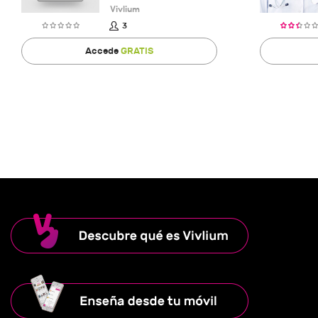
Vivlium
3
Accede
GRATIS