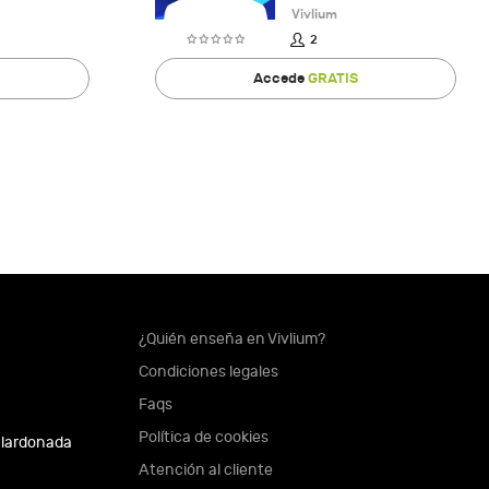
Vivlium
2
Accede
GRATIS
¿Quién enseña en Vivlium?
Condiciones legales
Faqs
Política de cookies
alardonada
Atención al cliente