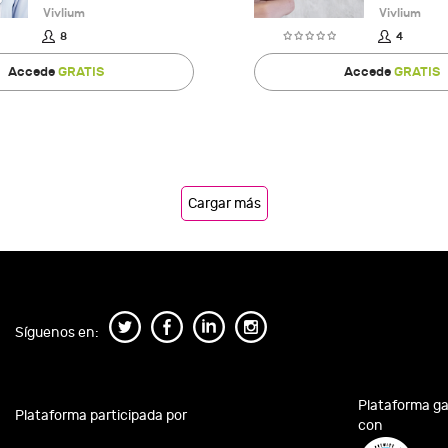
Vivlium
Vivlium
8
4
Accede
GRATIS
Accede
GRATIS
Cargar más
Síguenos en:
Plataforma g
Plataforma participada por
con