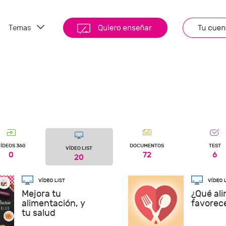
Temas
ÍDEOS 360
DOCUMENTOS
TEST
VÍDEO LIST
0
72
6
20
Mejora tu
¿Qué al
alimentación, y
favorec
tu salud