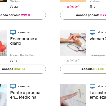
Vivlium
Vivlium
22
2
cede por solo
9.99 €
Accede por solo
0.9
Enamorarse a
Woman 
diario
Miriam Rocha Díaz
Fisioespaña
12
Accede
GRATIS
Accede
GRATIS
Ponte a prueba
La soste
en... Medicina
empieza 