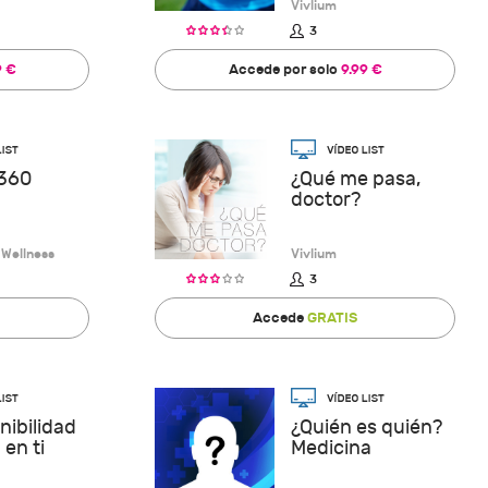
Vivlium
3
9 €
Accede por solo
9.99 €
360
¿Qué me pasa,
doctor?
 Wellness
Vivlium
3
Accede
GRATIS
nibilidad
¿Quién es quién?
en ti
Medicina