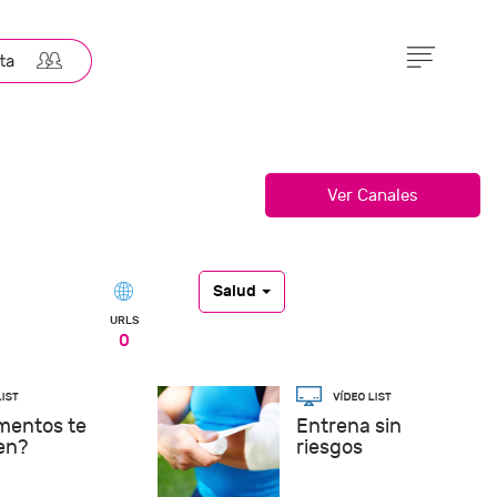
Salud
URLS
0
imentos te
Entrena sin
en?
riesgos