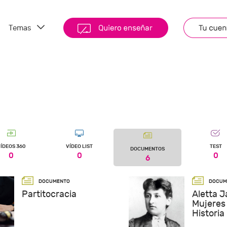
Temas
ÍDEOS 360
VÍDEO LIST
TEST
DOCUMENTOS
0
0
0
6
Partitocracia
Aletta J
Mujeres 
Historia