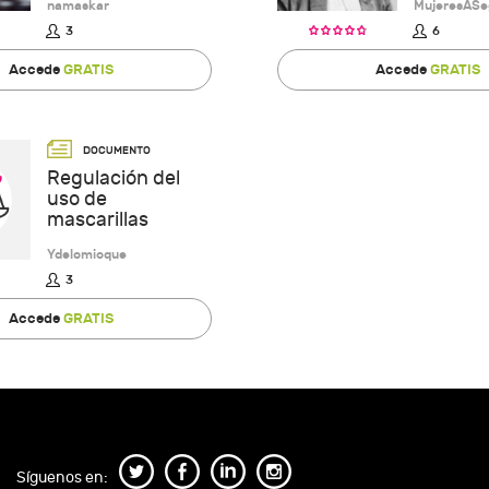
namaskar
MujeresASe
3
6
Accede
GRATIS
Accede
GRATIS
Regulación del
uso de
mascarillas
Ydelomioque
3
Accede
GRATIS
Síguenos en: