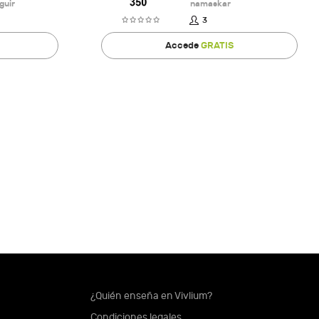
guir
namaskar
3
Accede
GRATIS
¿Quién enseña en Vivlium?
Condiciones legales