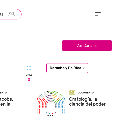
Derecho y Política
URLS
0
acobs:
Cratología: la
en la
ciencia del poder