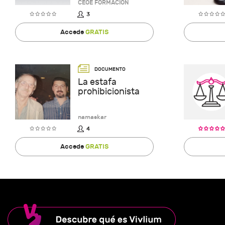
CEOE FORMACION
3
Accede
GRATIS
La estafa
prohibicionista
namaskar
4
Accede
GRATIS