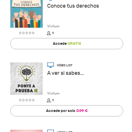
Conoce tus derechos
Vivlium
1
Accede
GRATIS
A ver si sabes...
Vivlium
1
Accede por solo
0.99 €