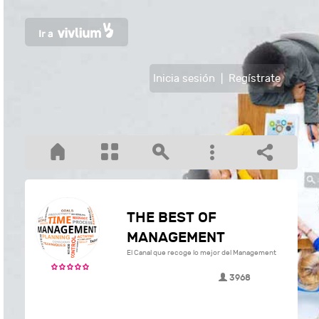
Inicia sesión
|
Regístrate
THE BEST OF
MANAGEMENT
El Canal que recoge lo mejor del Management
3968