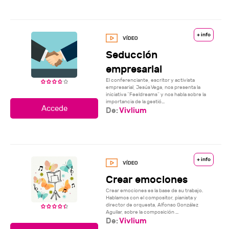
+ info
Seducción
empresarial
El conferenciante, escritor y activista
empresarial, Jesús Vega, nos presenta la
iniciativa “Feeldreams” y nos habla sobre la
importancia de la gestió...
De:
Vivlium
+ info
Crear emociones
Crear emociones es la base de su trabajo.
Hablamos con el compositor, pianista y
director de orquesta, Alfonso González
Aguilar, sobre la composición ...
De:
Vivlium