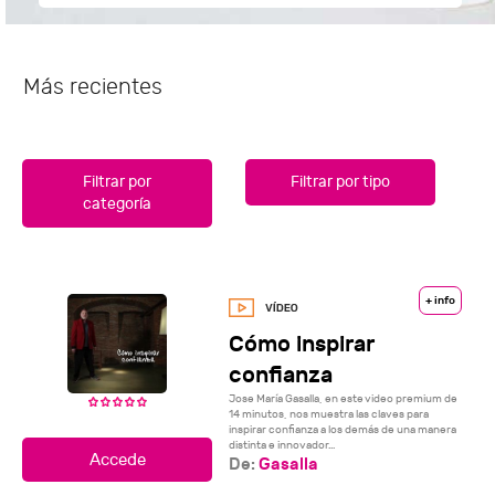
Más recientes
Filtrar por
Filtrar por tipo
categoría
+ info
Cómo inspirar
confianza
Jose María Gasalla, en este video premium de
14 minutos, nos muestra las claves para
inspirar confianza a los demás de una manera
distinta e innovador...
De:
Gasalla