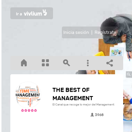
Inicia sesión
|
Regístrate
THE BEST OF
MANAGEMENT
El Canal que recoge lo mejor del Management
3968