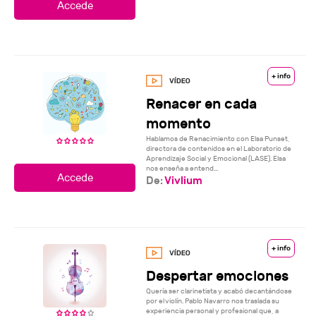
+ info
Renacer en cada
momento
Hablamos de Renacimiento con Elsa Punset,
directora de contenidos en el Laboratorio de
Aprendizaje Social y Emocional (LASE). Elsa
nos enseña a entend...
De:
Vivlium
+ info
Despertar emociones
Quería ser clarinetista y acabó decantándose
por el violín. Pablo Navarro nos traslada su
experiencia personal y profesional que, a