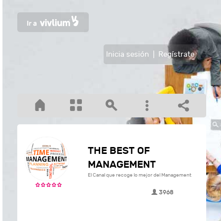
Inicia sesión
|
Regístrate
THE BEST OF
MANAGEMENT
El Canal que recoge lo mejor del Management
3968