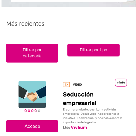
Más recientes
Filtrar por
Filtrar por tipo
categoría
+ info
Seducción
empresarial
El conferenciante, escritor y activista
empresarial, Jesús Vega, nos presenta la
iniciativa “Feeldreams” y nos habla sobre la
importancia de la gestió...
De:
Vivlium