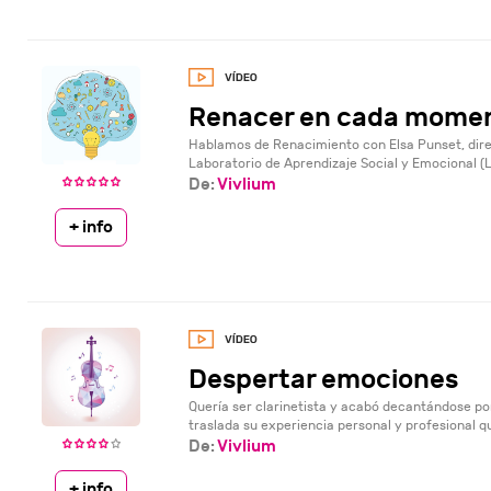
Renacer en cada mome
Hablamos de Renacimiento con Elsa Punset, dire
Laboratorio de Aprendizaje Social y Emocional (L
De:
Vivlium
+ info
Despertar emociones
Quería ser clarinetista y acabó decantándose por
traslada su experiencia personal y profesional qu
De:
Vivlium
+ info