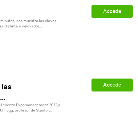
Accede
a
 minutos, nos muestra las claves
a distinta e innovador...
Accede
 las
..
del evento Expomanagement 2012,a
 Fogg, profesor de Stanfor...