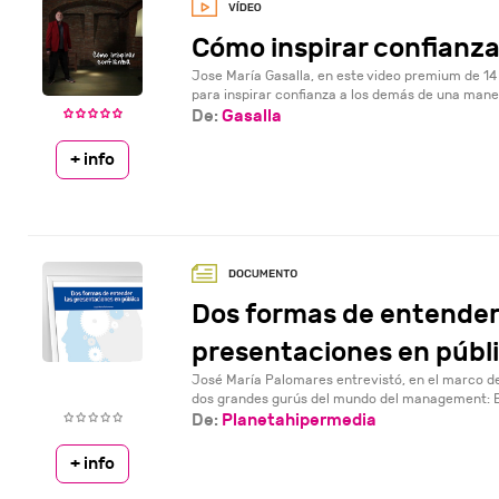
Cómo inspirar confianz
Jose María Gasalla, en este video premium de 14
para inspirar confianza a los demás de una maner
De:
Gasalla
+ info
Dos formas de entender
presentaciones en públi.
José María Palomares entrevistó, en el marco 
dos grandes gurús del mundo del management: BJ
De:
Planetahipermedia
+ info