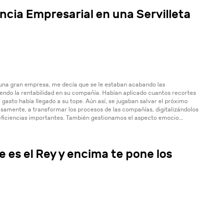
ncia Empresarial en una Servilleta
 una gran empresa, me decía que se le estaban acabando las
ndo la rentabilidad en su compañía. Habían aplicado cuantos recortes
 gasto había llegado a su tope. Aún así, se jugaban salvar el próximo
isamente, a transformar los procesos de las compañías, digitalizándolos
ficiencias importantes. También gestionamos el aspecto emocio...
e es el Rey y encima te pone los