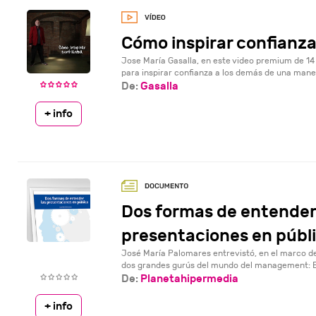
Cómo inspirar confianz
Jose María Gasalla, en este video premium de 14
para inspirar confianza a los demás de una maner
De:
Gasalla
+ info
Dos formas de entender
presentaciones en públi.
José María Palomares entrevistó, en el marco 
dos grandes gurús del mundo del management: BJ
De:
Planetahipermedia
+ info