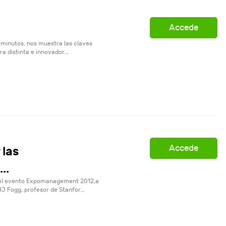
Accede
a
 minutos, nos muestra las claves
a distinta e innovador...
Accede
 las
..
del evento Expomanagement 2012,a
 Fogg, profesor de Stanfor...