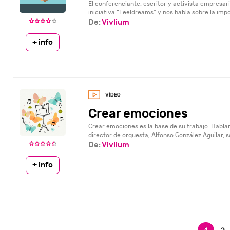
El conferenciante, escritor y activista empresari
iniciativa “Feeldreams” y nos habla sobre la impor
De:
Vivlium
+ info
Crear emociones
Crear emociones es la base de su trabajo. Habla
director de orquesta, Alfonso González Aguilar, s
De:
Vivlium
+ info