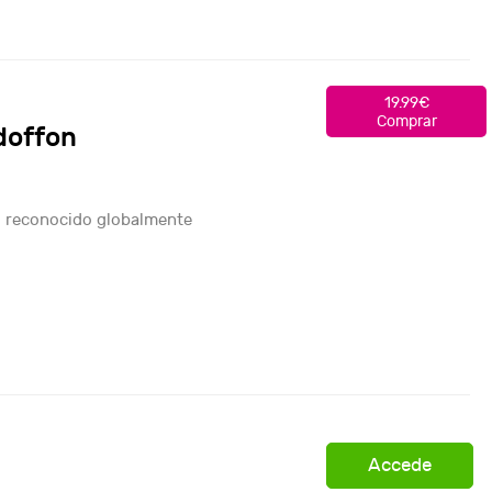
19.99€
Comprar
doffon
s reconocido globalmente
Accede