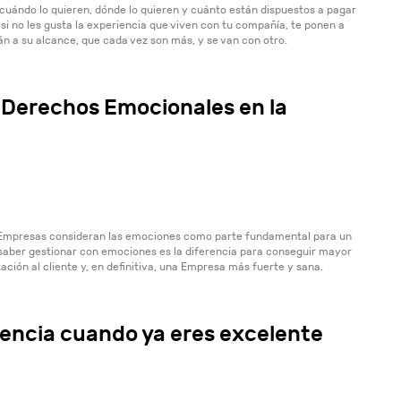
 cuándo lo quieren, dónde lo quieren y cuánto están dispuestos a pagar
 si no les gusta la experiencia que viven con tu compañía, te ponen a
án a su alcance, que cada vez son más, y se van con otro.
s Derechos Emocionales en la
 Empresas consideran las emociones como parte fundamental para un
saber gestionar con emociones es la diferencia para conseguir mayor
ción al cliente y, en definitiva, una Empresa más fuerte y sana.
lencia cuando ya eres excelente