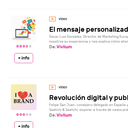
El mensaje personaliza
Oscar Luis González, Director de Marketing Euro
nosotros su experiencia y nos explica cómo ahora 
De:
Vivlium
+ info
Revolución digital y pub
Felipe San Juan, consejero delegado en España
Saatchi & Saatchi, expone, a través de casos prác
De:
Vivlium
+ info