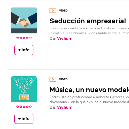
Seducción empresarial
El conferenciante, escritor y activista empresari
iniciativa “Feeldreams” y nos habla sobre la impor
De:
Vivlium
+ info
Música, un nuevo model
Entrevista en profundidad a Roberto Carreras, c
Novaemusik, en la que explica el nuevo modelo de
De:
Vivlium
+ info