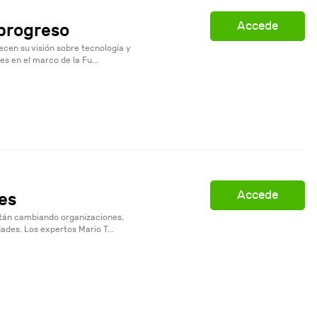
Accede
 progreso
ecen su visión sobre tecnología y
s en el marco de la Fu...
Accede
es
stán cambiando organizaciones,
des. Los expertos Mario T...