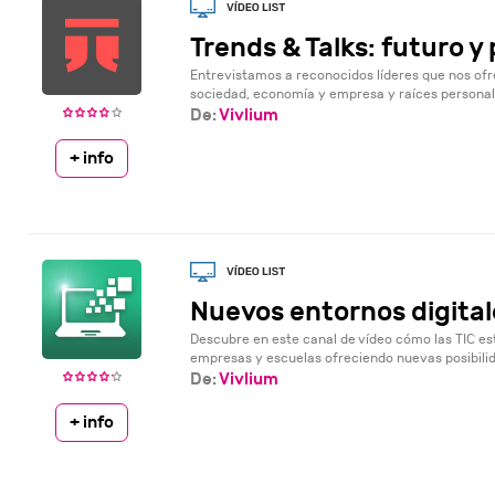
Trends & Talks: futuro y
Entrevistamos a reconocidos líderes que nos ofr
sociedad, economía y empresa y raíces personale
De:
Vivlium
+ info
Nuevos entornos digital
Descubre en este canal de vídeo cómo las TIC e
empresas y escuelas ofreciendo nuevas posibilida
De:
Vivlium
+ info