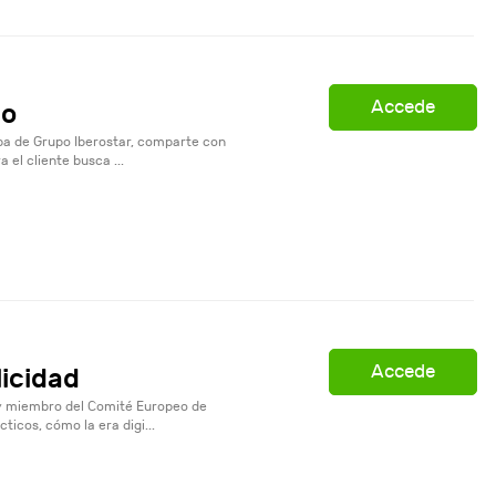
Accede
do
pa de Grupo Iberostar, comparte con
el cliente busca ...
Accede
licidad
 y miembro del Comité Europeo de
ticos, cómo la era digi...