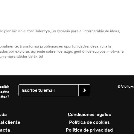
piensan en el foro Talentya, un espacio para el intercambio de ideas,
sionalmente, transforma problemas en oportunidades, desarrolla la
dos por explorar, aprende sobre liderazgo, gestión de equipos, motivar a
 un emprendedor de éxito!
ecibir
© Vivlium
uestro
tter?
uda
Condiciones legales
al cliente
Política de cookies
acta
Política de privacidad