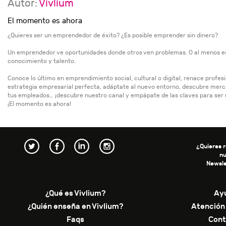
Autor:
Vivlium
El momento es ahora
¿Quieres ser un emprendedor de éxito? ¿Es posible emprender sin dinero?
Un emprendedor ve oportunidades donde otros ven problemas. O al menos eso 
conocimiento y talento.
Conoce lo último en emprendimiento social, cultural o digital, renace profe
estrategia empresarial perfecta, adáptate al nuevo entorno, descubre merca
tus empleados… ¡descubre nuestro canal y empápate de las claves para ser
¡El momento es ahora!
¿Quieres r
n
Newsle
¿Qué es Vivlium?
Ay
¿Quién enseña en Vivlium?
Atención 
Faqs
Cont