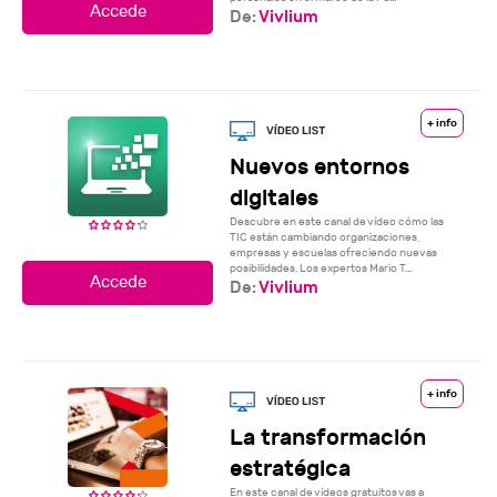
De:
Vivlium
+ info
Nuevos entornos
digitales
Descubre en este canal de vídeo cómo las
TIC están cambiando organizaciones,
empresas y escuelas ofreciendo nuevas
posibilidades. Los expertos Mario T...
De:
Vivlium
+ info
La transformación
estratégica
En este canal de vídeos gratuitos vas a