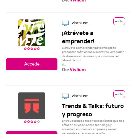
+ info
¡Atrévete a
emprender!
¡Atrévete a emprender! Estos vídeos te
presentan reflexiones e iniciativas, alrededor
de diversas situaciones que involucran el
‘atrevimiento’
d...
De:
Vivlium
+ info
Trends & Talks: futuro
y progreso
Entrevistamos a reconocidos líderes que nos
ofrecen su visión sobre tecnología y
sociedad, economía y empresa y raíces
personales en el marco de la Fu...