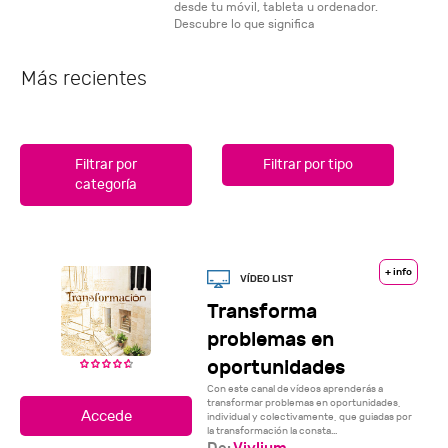
desde tu móvil, tableta u ordenador.
Descubre lo que significa
Más recientes
Filtrar por
Filtrar por tipo
categoría
+ info
Transforma
problemas en
oportunidades
Con este canal de vídeos aprenderás a
transformar problemas en oportunidades,
individual y colectivamente, que guiadas por
la transformación la consta...
De:
Vivlium