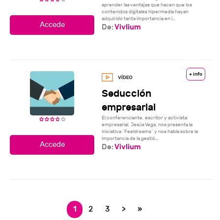
aprender las ventajas que hacen que los
contenidos digitales hipermedia hayan
adquirido tanta importancia en l...
De:
Vivlium
+ info
Seducción
empresarial
El conferenciante, escritor y activista
empresarial, Jesús Vega, nos presenta la
iniciativa “Feeldreams” y nos habla sobre la
importancia de la gestió...
De:
Vivlium
1
2
3
>
»