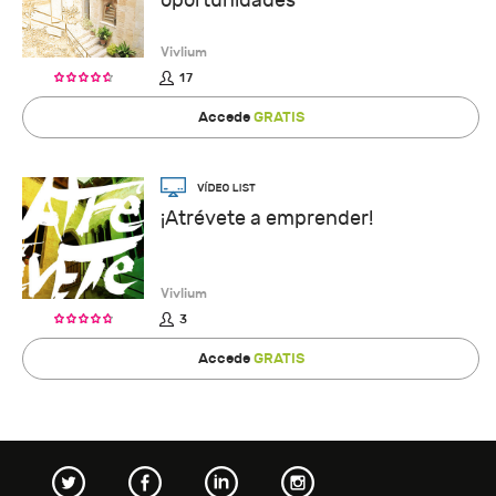
oportunidades
Vivlium
17
Accede
GRATIS
¡Atrévete a emprender!
Vivlium
3
Accede
GRATIS