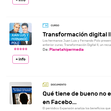
+ info
Transformación digital I
Los hermanos Juan Luis y Fernando Polo presenta
anterior curso, Transformación Digital II, un recu
De:
Planetahipermedia
+ info
Qué tiene de bueno no e
en Facebo...
El periódico Expansión analiza los beneficios que