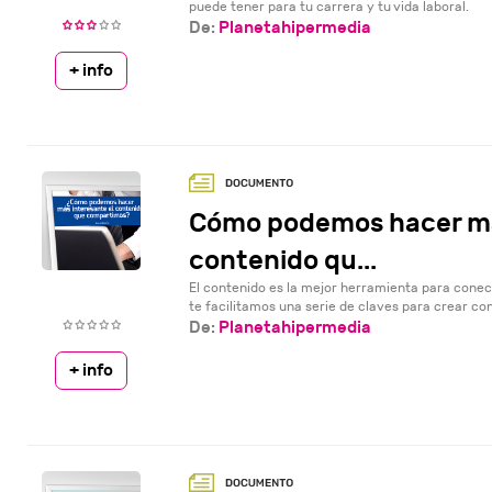
puede tener para tu carrera y tu vida laboral.
De:
Planetahipermedia
+ info
Cómo podemos hacer má
contenido qu...
El contenido es la mejor herramienta para conect
te facilitamos una serie de claves para crear con
De:
Planetahipermedia
+ info