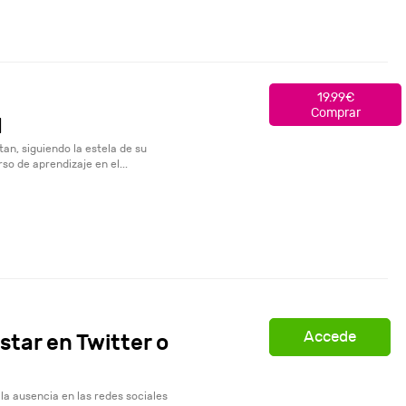
19.99€
Comprar
I
n, siguiendo la estela de su
rso de aprendizaje en el...
Accede
star en Twitter o
 la ausencia en las redes sociales