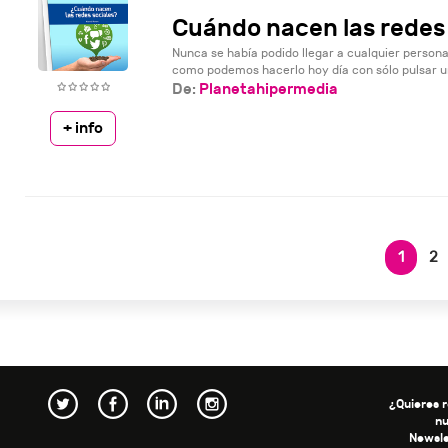
Cuándo nacen las redes 
Nunca se había podido llegar a cualquier persona
como podemos hacerlo hoy día con sólo pulsar un
De:
Planetahipermedia
+ info
1
2
¿Quieres r
n
Newsle