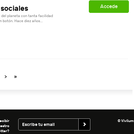
Accede
sociales
 del planeta con tanta facilidad
 botón. Hace diez años...
>
»
ecibir
© Vivlium
uestro
tter?