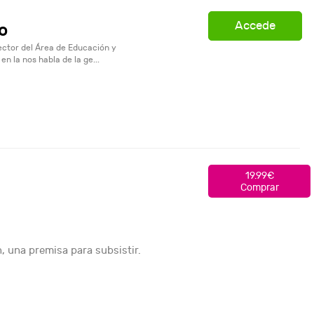
Accede
o
ector del Área de Educación y
n la nos habla de la ge...
19.99€
Comprar
n, una premisa para subsistir.