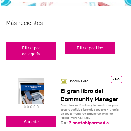
Más recientes
Filtrar por
Filtrar por tipo
categoría
+ info
El gran libro del
Community Manager
Descubre las técnicas y herramientas para
sacarle partido a las redes sociales y triunfar
en social media, de la mano del experto
Manuel Moreno. Frag...
De:
Planetahipermedia