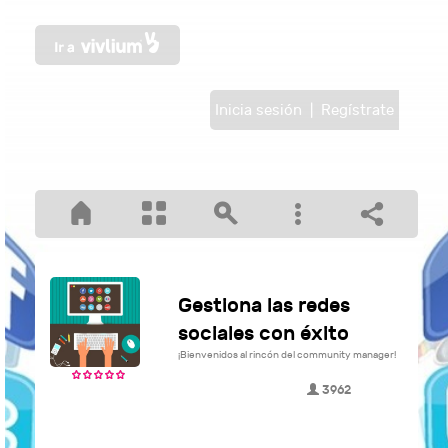
Inicia sesión
|
Regístrate
Gestiona las redes
sociales con éxito
¡Bienvenidos al rincón del community manager!
3962