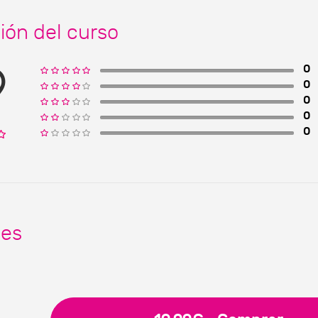
ión del curso
9
0
0
0
0
0
nes