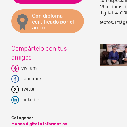
son especiali
18 píldoras d
digital. 4. C
Con diploma
certificado por el
textos, imáge
autor
Compártelo con tus
amigos
Vivlium
Facebook
Twitter
Linkedin
Categoría:
Mundo digital e informática