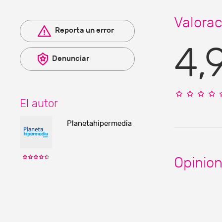
Valorac
Reporta un error
4,
Denunciar
El autor
Planetahipermedia
Opinio