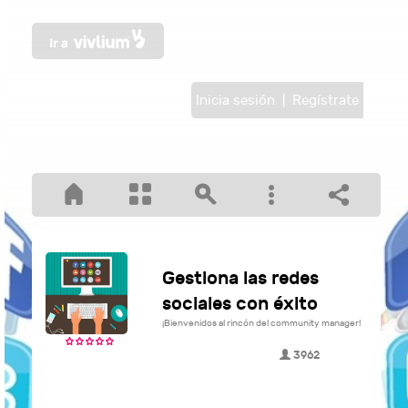
Inicia sesión
|
Regístrate
Gestiona las redes
sociales con éxito
¡Bienvenidos al rincón del community manager!
3962