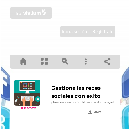
Inicia sesión
|
Regístrate
Gestiona las redes
sociales con éxito
¡Bienvenidos al rincón del community manager!
3962