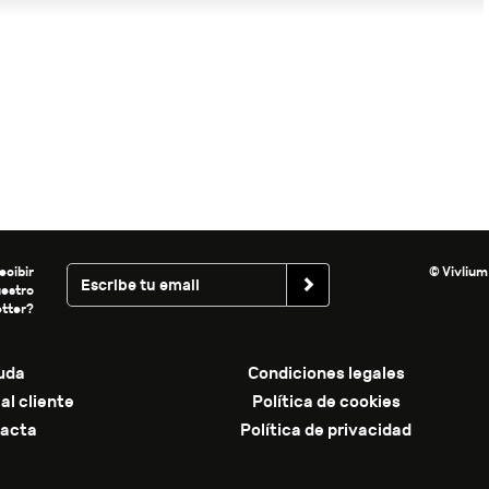
ecibir
© Vivlium
uestro
tter?
uda
Condiciones legales
al cliente
Política de cookies
acta
Política de privacidad