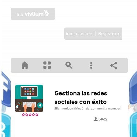
Inicia sesión
|
Regístrate
Gestiona las redes
sociales con éxito
¡Bienvenidos al rincón del community manager!
3962