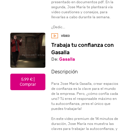
presentado en documentos pdf. En la
segunda, Jose María te planteará vía
video cuestiones y consejos, para
llevarlas a cabo durante la semana.
¿Dedic...
Trabaja tu confianza con
Gasalla
De:
Gasalla
Descripción
5.99 € |
Para Jose María Gasalla, crear espacios
Comprar
de confianza es la clave para el mundo
de la empresa. Pero, ¿cómo confía cada
uno? Tú eres el responsable máximo en
tu autoconfianza, ¡eres el único que
puedes trabajarla!
En este video premium de 14 minutos de
duración, Jose María nos muestra las
claves para trabajar la autoconfianza, y