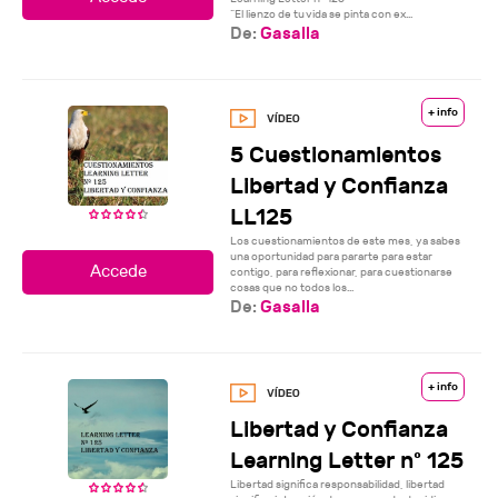
“El lienzo de tu vida se pinta con ex...
De:
Gasalla
+ info
5 Cuestionamientos
Libertad y Confianza
LL125
Los cuestionamientos de este mes, ya sabes
una oportunidad para pararte para estar
contigo, para reflexionar, para cuestionarse
cosas que no todos los...
De:
Gasalla
+ info
Libertad y Confianza
Learning Letter nº 125
Libertad significa responsabilidad, libertad