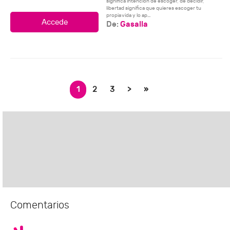
significa intención de escoger, de decidir,
libertad significa que quieres escoger tu
propia vida y lo ap...
De:
Gasalla
1
2
3
>
»
Comentarios