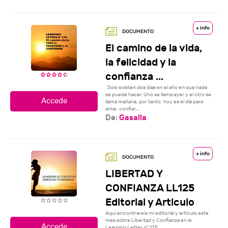
+ info
El camino de la vida,
la felicidad y la
confianza ...
“Solo existen dos días en el año en que nada
se puede hacer. Uno se llama ayer y el otro se
llama mañana, por tanto, hoy es el día para
amar, confiar...
De:
Gasalla
+ info
LIBERTAD Y
CONFIANZA LL125
Editorial y Articulo
Aquí encontrareis mi editorial y articulo este
mes sobre Libertad y Confianza en la
Learning Letter nº 125