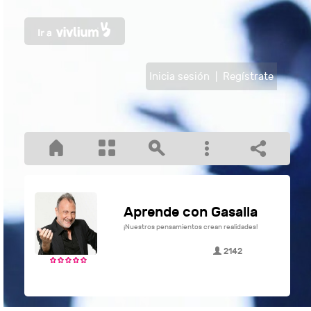
Inicia sesión
|
Regístrate
Aprende con Gasalla
¡Nuestros pensamientos crean realidades!
2142