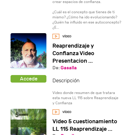
crear espacios de confianza.
¿Cuál es el concepto que tienes de ti
mismo? ¿Cómo ha ido evolucionando?
¿Quién ha influido en ese autoconcepto?
¿E...
Reaprendizaje y
Confianza Video
Presentacion ...
De:
Gasalla
Descripción
Video donde resumen de que tratara
esta nueva LL 115 sobre Reaprendizaje
y Confianza
Video 5 cuestionamiento
LL 115 Reaprendizaje ...