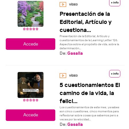
+ info
Presentación de la
Editorial, Artículo y
cuestiona...
Presentación de la Editorial, Artículo y
cuestionamientos de la Learning Letter 126.
Aspectos sobre el propósito de vida, sobre la
determinación...
De:
Gasalla
+ info
5 cuestionamientos El
camino de la vida, la
felici...
Los cuestionamientos de este mes, ya sabes
son cinco cuestiones, cinco momentos para
reflexionar sobre cosas que sabemos pero a
veces por la velocidad...
De:
Gasalla