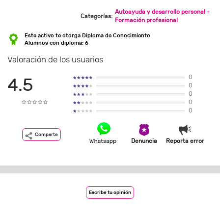
Autoayuda y desarrollo personal -
Categorías:
Formación profesional
Este activo te otorga Diploma de Conocimiento
Alumnos con diploma: 6
Valoración de los usuarios
0
4.5
0
0
0
0
Comparte
Denuncia
Reporta error
Escribe tu opinión