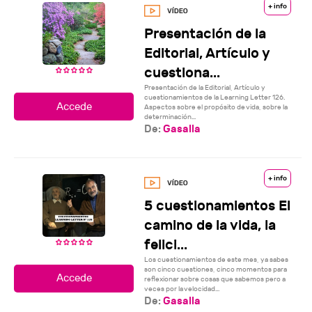
+ info
Presentación de la
Editorial, Artículo y
cuestiona...
Presentación de la Editorial, Artículo y
cuestionamientos de la Learning Letter 126.
Aspectos sobre el propósito de vida, sobre la
determinación...
De:
Gasalla
+ info
5 cuestionamientos El
camino de la vida, la
felici...
Los cuestionamientos de este mes, ya sabes
son cinco cuestiones, cinco momentos para
reflexionar sobre cosas que sabemos pero a
veces por la velocidad...
De:
Gasalla