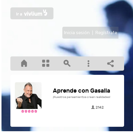
Inicia sesión
|
Regístrate
Aprende con Gasalla
¡Nuestros pensamientos crean realidades!
2142