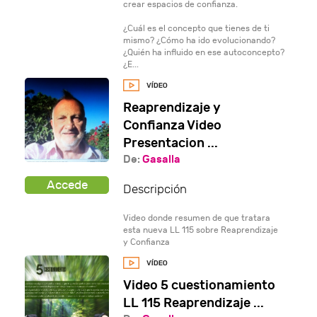
crear espacios de confianza.
¿Cuál es el concepto que tienes de ti
mismo? ¿Cómo ha ido evolucionando?
¿Quién ha influido en ese autoconcepto?
¿E...
Reaprendizaje y
Confianza Video
Presentacion ...
De:
Gasalla
Descripción
Video donde resumen de que tratara
esta nueva LL 115 sobre Reaprendizaje
y Confianza
Video 5 cuestionamiento
LL 115 Reaprendizaje ...