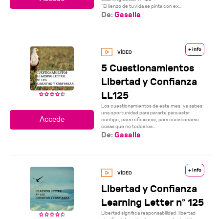
“El lienzo de tu vida se pinta con ex...
De:
Gasalla
+ info
5 Cuestionamientos
Libertad y Confianza
LL125
Los cuestionamientos de este mes, ya sabes
una oportunidad para pararte para estar
contigo, para reflexionar, para cuestionarse
cosas que no todos los...
De:
Gasalla
+ info
Libertad y Confianza
Learning Letter nº 125
Libertad significa responsabilidad, libertad