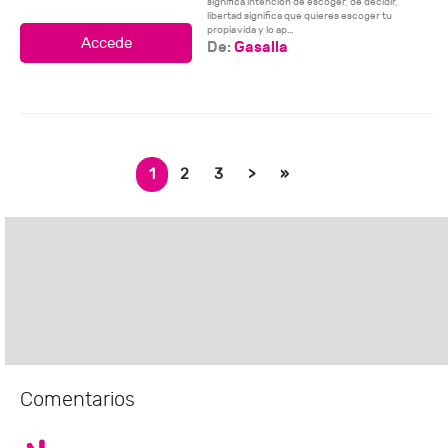
significa intención de escoger, de decidir,
libertad significa que quieres escoger tu
propia vida y lo ap...
De:
Gasalla
1
2
3
>
»
Comentarios