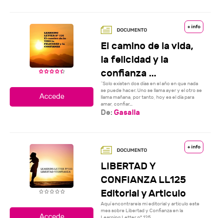
+ info
El camino de la vida,
la felicidad y la
confianza ...
“Solo existen dos días en el año en que nada
se puede hacer. Uno se llama ayer y el otro se
llama mañana, por tanto, hoy es el día para
amar, confiar...
De:
Gasalla
+ info
LIBERTAD Y
CONFIANZA LL125
Editorial y Articulo
Aquí encontrareis mi editorial y articulo este
mes sobre Libertad y Confianza en la
Learning Letter nº 125