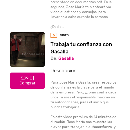
presentado en documentos pdf. En la
segunda, Jose María te planteará vía
video cuestiones y consejos, para
llevarlas a cabo durante la semana.
¿Dedic...
Trabaja tu confianza con
Gasalla
De:
Gasalla
Descripción
5.99 € |
Para Jose María Gasalla, crear espacios
Comprar
de confianza es la clave para el mundo
de la empresa. Pero, ¿cómo confía cada
uno? Tú eres el responsable máximo en
tu autoconfianza, ¡eres el único que
puedes trabajarla!
En este video premium de 14 minutos de
duración, Jose María nos muestra las
claves para trabajar la autoconfianza, y