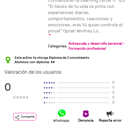
Confianza en la Learning Letter nº 125
“El lienzo de tu vida se pinta con
experiencias diarias,
comportamientos, reacciones y
emociones, eres tú quien controla el
pincel” Oprah Winfrey Lo...
Autoayuda y desarrollo personal -
Categorías:
Formación profesional
Este activo te otorga Diploma de Conocimiento
Alumnos con diploma: 44
Valoración de los usuarios
0
0
0
0
0
0
Comparte
Denuncia
Reporta error