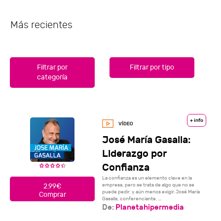
Más recientes
Filtrar por
Filtrar por tipo
categoría
+ info
José María Gasalla:
Liderazgo por
Confianza
La confianza es un elemento clave en la
empresa, pero se trata de algo que no se
2.99€
puede pedir, y aún menos exigir. José María
Comprar
Gasalla, conferenciante, ...
De:
Planetahipermedia