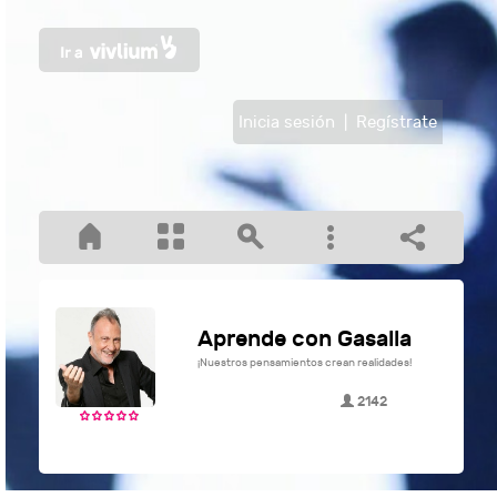
Inicia sesión
|
Regístrate
Aprende con Gasalla
¡Nuestros pensamientos crean realidades!
2142