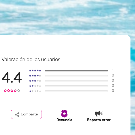
Valoración de los usuarios
1
4.4
0
0
0
0
Comparte
Denuncia
Reporta error