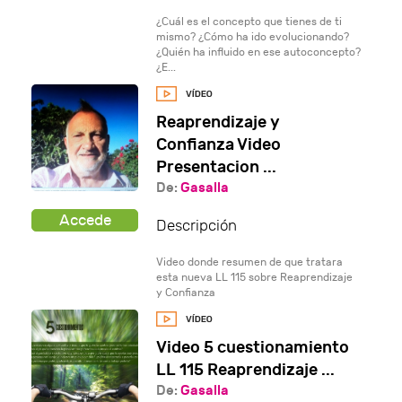
¿Cuál es el concepto que tienes de ti
mismo? ¿Cómo ha ido evolucionando?
¿Quién ha influido en ese autoconcepto?
¿E...
Reaprendizaje y
Confianza Video
Presentacion ...
De:
Gasalla
Descripción
Video donde resumen de que tratara
esta nueva LL 115 sobre Reaprendizaje
y Confianza
Video 5 cuestionamiento
LL 115 Reaprendizaje ...
De:
Gasalla