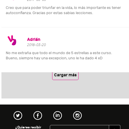
Creo que para poder triunfar en la vida, lo más importante es tener
autoconfianza. Gracias por estas sabias lecciones.
Adrián
2018-03-20
No me extraña que todo el mundo de 5 estrellas a este curso.
Bueno, siempre hay una excepcion, uno le ha dado 4 xD
Cargar más
¿Quieres recibir