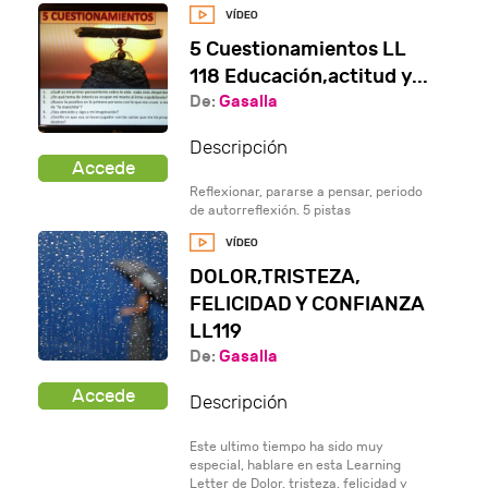
5 Cuestionamientos LL
118 Educación,actitud y...
De:
Gasalla
Descripción
Reflexionar, pararse a pensar, periodo
de autorreflexión. 5 pistas
DOLOR,TRISTEZA,
FELICIDAD Y CONFIANZA
LL119
De:
Gasalla
Descripción
Este ultimo tiempo ha sido muy
especial, hablare en esta Learning
Letter de Dolor, tristeza, felicidad y