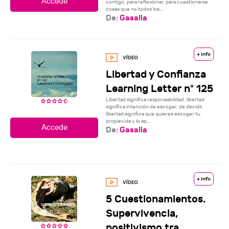
contigo, para reflexionar, para cuestionarse
cosas que no todos los...
De:
Gasalla
+ info
Libertad y Confianza
Learning Letter nº 125
Libertad significa responsabilidad, libertad
significa intención de escoger, de decidir,
libertad significa que quieres escoger tu
propia vida y lo ap...
De:
Gasalla
+ info
5 Cuestionamientos.
Supervivencia,
positivismo,tra...