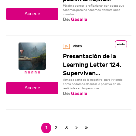
Párate a pensar, a reflexionar, son cosas que
sabemos pero no hacemos, tomate unos
minutos......
De:
Gasalla
+ info
Presentación de la
Learning Letter 124.
Superviven...
Vamos a partir de lo negativo, para ir viendo
como podemos alcanzar lo positivo en las
realidades en las personas....
De:
Gasalla
1
2
3
>
»