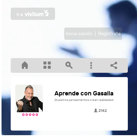
Inicia sesión
|
Regístrate
Aprende con Gasalla
¡Nuestros pensamientos crean realidades!
2142