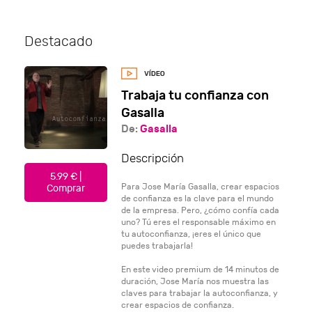
Destacado
Trabaja tu confianza con
Gasalla
De:
Gasalla
Descripción
5.99 € |
Para Jose María Gasalla, crear espacios
Comprar
de confianza es la clave para el mundo
de la empresa. Pero, ¿cómo confía cada
uno? Tú eres el responsable máximo en
tu autoconfianza, ¡eres el único que
puedes trabajarla!
En este video premium de 14 minutos de
duración, Jose María nos muestra las
claves para trabajar la autoconfianza, y
crear espacios de confianza.