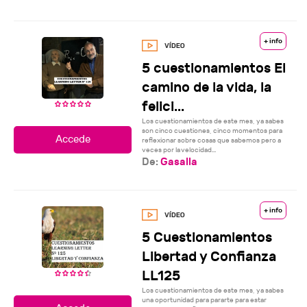
+ info
5 cuestionamientos El
camino de la vida, la
felici...
Los cuestionamientos de este mes, ya sabes
son cinco cuestiones, cinco momentos para
reflexionar sobre cosas que sabemos pero a
veces por la velocidad...
De:
Gasalla
+ info
5 Cuestionamientos
Libertad y Confianza
LL125
Los cuestionamientos de este mes, ya sabes
una oportunidad para pararte para estar