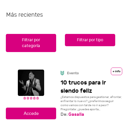
Más recientes
Filtrar por
Filtrar por tipo
categoría
+ info
10 trucos para ir
siendo feliz
¿Estamos dispuestos para gestionar, afrontar,
enfrentar lo nuevo? ¿preferimos seguir
como vamos con tal de no ir a peor?
Pregúntate: ¿puedes aporta...
De:
Gasalla