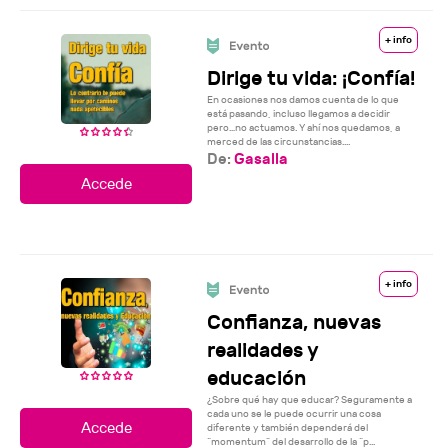
+ info
Dirige tu vida: ¡Confía!
En ocasiones nos damos cuenta de lo que
está pasando, incluso llegamos a decidir
pero…no actuamos. Y ahí nos quedamos, a
merced de las circunstancias....
De:
Gasalla
+ info
Confianza, nuevas
realidades y
educación
¿Sobre qué hay que educar? Seguramente a
cada uno se le puede ocurrir una cosa
diferente y también dependerá del
“momentum” del desarrollo de la “p...