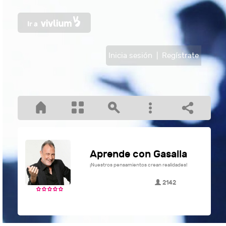
Inicia sesión
|
Regístrate
Aprende con Gasalla
¡Nuestros pensamientos crean realidades!
2142