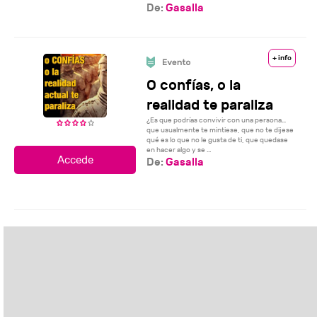
De:
Gasalla
+ info
O confías, o la
realidad te paraliza
¿Es que podrías convivir con una persona…
que usualmente te mintiese, que no te dijese
qué es lo que no le gusta de ti, que quedase
en hacer algo y se ...
De:
Gasalla