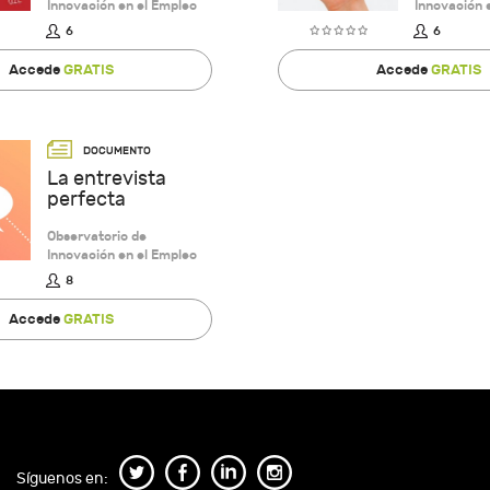
Innovación en el Empleo
Innovación 
6
6
Accede
GRATIS
Accede
GRATIS
La entrevista
perfecta
Observatorio de
Innovación en el Empleo
8
Accede
GRATIS
Síguenos en: