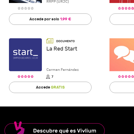
RRPP (URJC)
Accede por solo
1.99 €
La Red Start
Carmen Fernández
7
Accede
GRATIS