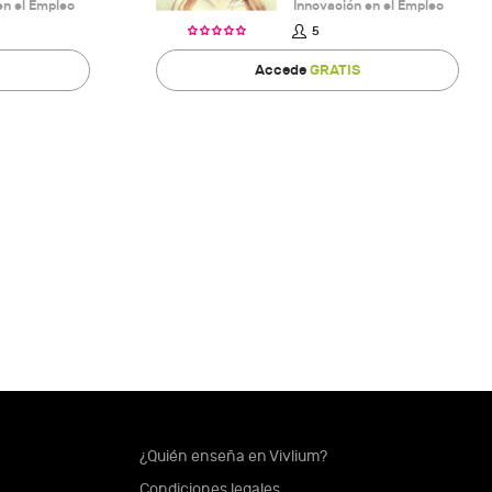
en el Empleo
Innovación en el Empleo
5
Accede
GRATIS
¿Quién enseña en Vivlium?
Condiciones legales