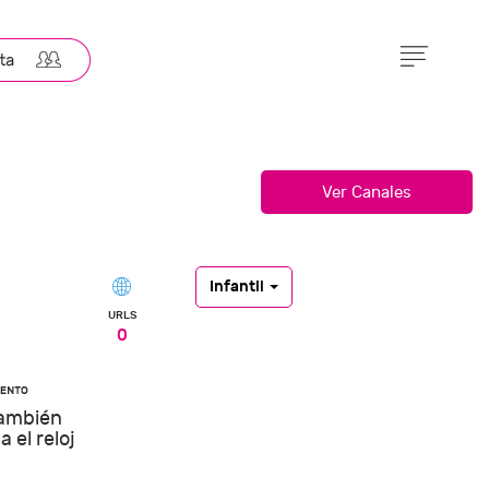
Infantil
URLS
0
también
 el reloj