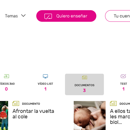
Temas
ÍDEOS 360
VÍDEO LIST
TEST
DOCUMENTOS
0
1
1
3
Afrontar la vuelta
A ellos 
al cole
les marca
biol...