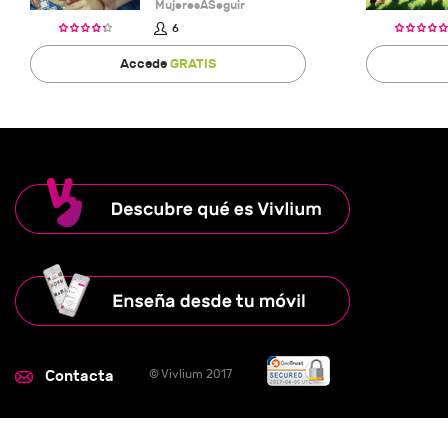
MujeresASeguir
6
Accede
GRATIS
Contacta
© Vivlium 2017