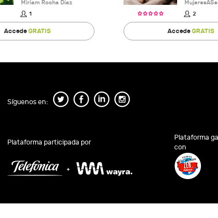
Miriam Rocha Díaz
MujeresASe
1
2
Accede
GRATIS
Accede
GRATIS
Síguenos en:
Plataforma g
Plataforma participada por
con