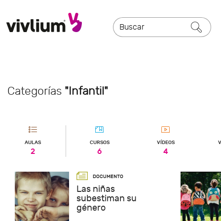
Categorías
"Infantil"
AULAS
CURSOS
VÍDEOS
V
2
6
4
Las niñas
subestiman su
género