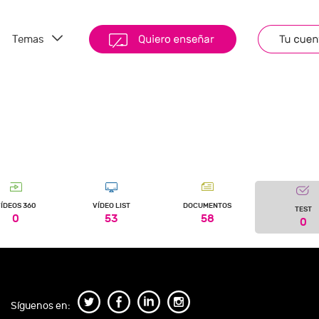
Temas
ÍDEOS 360
VÍDEO LIST
DOCUMENTOS
TEST
0
53
58
0
Síguenos en: