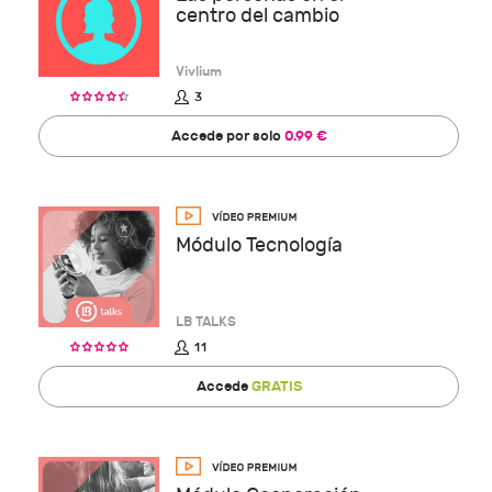
centro del cambio
Vivlium
3
Accede por solo
0.99 €
Módulo Tecnología
LB TALKS
11
Accede
GRATIS