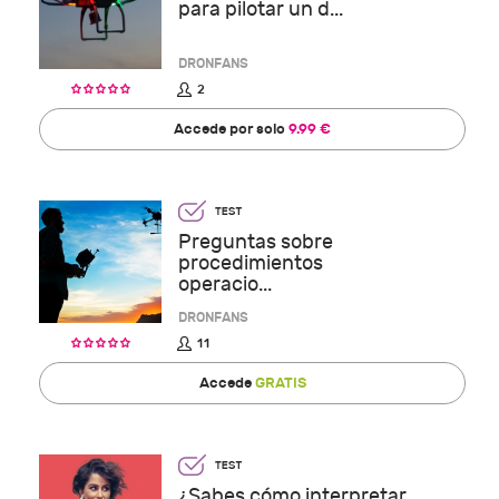
para pilotar un d...
DRONFANS
2
Accede por solo
9.99 €
Preguntas sobre
procedimientos
operacio...
DRONFANS
11
Accede
GRATIS
¿Sabes cómo interpretar